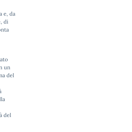
a e, da
, di
onta
nato
n un
ma del
à
lla
à del