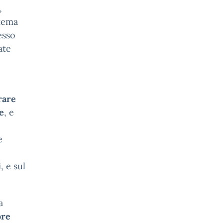
,
 tema
esso
ate
rare
e
, e
e
, e sul
a
ore