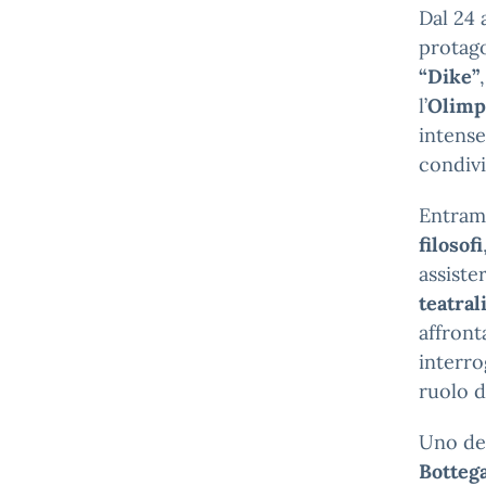
Dal 24 
protago
“Dike”
l’
Olimp
intense
condivi
Entramb
filosofi
assiste
teatral
affront
interro
ruolo d
Uno dei
Bottega