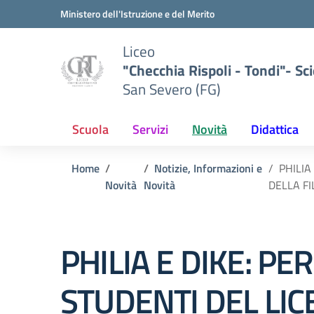
Vai ai contenuti
Vai al menu di navigazione
Vai al footer
Ministero dell'Istruzione e del Merito
Liceo
"Checchia Rispoli - Tondi"- Sci
San Severo (FG)
Scuola
Servizi
Novità
Didattica
Home
Notizie, Informazioni e
PHILIA
Novità
Novità
DELLA FI
PHILIA E DIKE: PER
STUDENTI DEL LIC