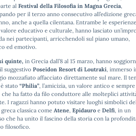
arte al
Festival della Filosofia in Magna Grecia
,
pando per il terzo anno consecutivo all’edizione grec
nno, anche a quella cilentana. Entrambe le esperienze
valore educativo e culturale, hanno lasciato un’impr
a nei partecipanti, arricchendoli sul piano umano,
ico ed emotivo.
si quinte,
in Grecia dall’8 al 15 marzo, hanno soggior
il suggestivo
Poseidon Resort di Loutraki
, immerso i
io mozzafiato affacciato direttamente sul mare. Il te
l è stato
“Philia”
, l’amicizia, un valore antico e sempre
, che ha fatto da filo conduttore alle molteplici attivit
e. I ragazzi hanno potuto visitare luoghi simbolici de
 greca classica come
Atene
,
Epidauro
e
Delfi
, in un
o che ha unito il fascino della storia con la profondit
o filosofico.