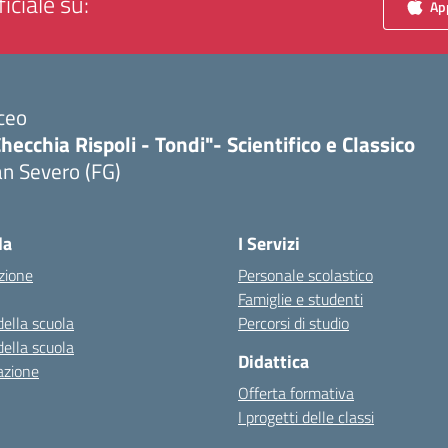
iciale su:
App
ceo
hecchia Rispoli - Tondi"- Scientifico e Classico
n Severo (FG)
Visita la pagina iniziale della scuola
la
I Servizi
zione
Personale scolastico
Famiglie e studenti
della scuola
Percorsi di studio
della scuola
Didattica
azione
Offerta formativa
I progetti delle classi