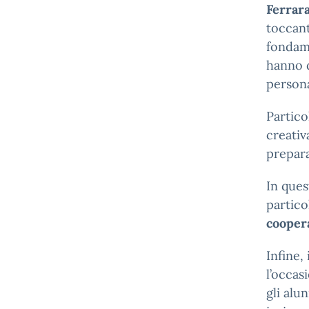
Ferrar
toccan
fondame
hanno d
persona
Partico
creativ
prepara
In ques
partico
cooper
Infine, 
l’occas
gli alu