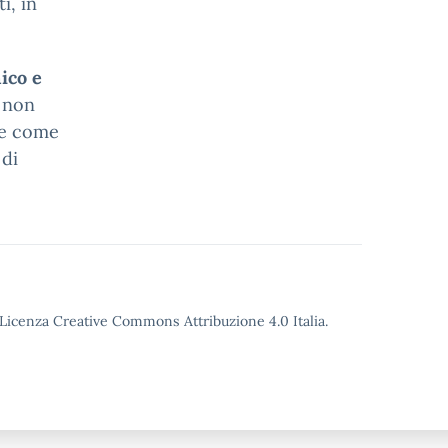
i, in
ico e
 non
re come
 di
o Licenza Creative Commons Attribuzione 4.0 Italia.