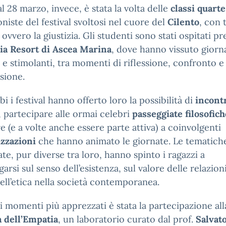
al 28 marzo, invece, è stata la volta delle
classi quarte
niste del festival svoltosi nel cuore del
Cilento
, con
, ovvero la giustizia. Gli studenti sono stati ospitati pr
ia Resort di Ascea Marina
, dove hanno vissuto giorn
 e stimolanti, tra momenti di riflessione, confronto e
sione.
i i festival hanno offerto loro la possibilità di
incont
, partecipare alle ormai celebri
passeggiate filosofich
re (e a volte anche essere parte attiva) a coinvolgenti
izzazioni
che hanno animato le giornate. Le tematich
ate, pur diverse tra loro, hanno spinto i ragazzi a
garsi sul senso dell’esistenza, sul valore delle relazioni
ell’etica nella società contemporanea.
 momenti più apprezzati è stata la partecipazione all
 dell’Empatia
, un laboratorio curato dal prof.
Salvat