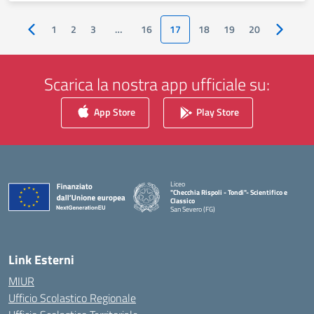
1
2
3
…
16
17
18
19
20
Pagina precedente
Pagina s
Scarica la nostra app ufficiale su:
App Store
Play Store
Liceo
"Checchia Rispoli - Tondi"- Scientifico e
Classico
San Severo (FG)
— Visita la pagina iniziale della scuola
Link Esterni
MIUR
Ufficio Scolastico Regionale