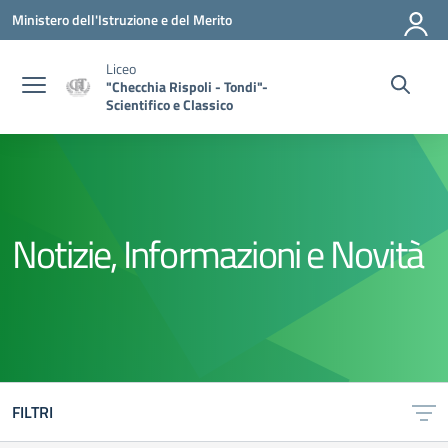
Vai ai contenuti
Vai al menu di navigazione
Vai al footer
Ministero dell'Istruzione e del Merito
Liceo
"Checchia Rispoli - Tondi"-
Scientifico e Classico
Notizie, Informazioni e Novità
FILTRI