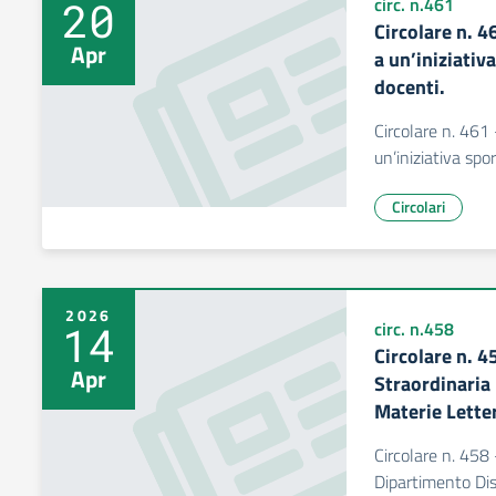
20
circ. n.461
Circolare n. 
Apr
a un’iniziativ
docenti.
Circolare n. 461
un’iniziativa spo
Circolari
2026
14
circ. n.458
Circolare n. 
Apr
Straordinaria
Materie Letter
Circolare n. 458
Dipartimento Dis