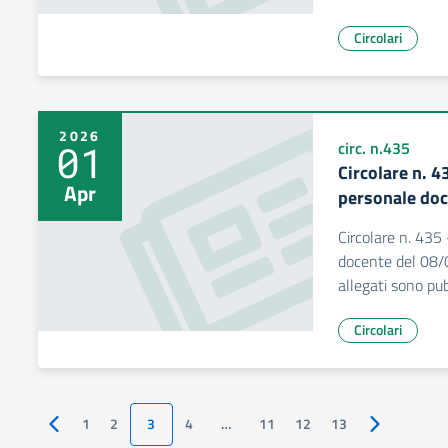
Circolari
2026
01
circ. n.435
Circolare n. 
Apr
personale doc
Circolare n. 435
docente del 08/04
allegati sono pu
Circolari
1
2
3
4
…
11
12
13
Pagina precedente
Pagina succ