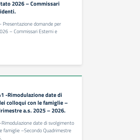
Stato 2026 – Commissari
identi.
2 - Presentazione domande per
2026 – Commissari Esterni e
441 -Rimodulazione date di
i colloqui con le famiglie –
imestre a.s. 2025 – 2026.
 -Rimodulazione date di svolgimento
 le famiglie –Secondo Quadrimestre
.