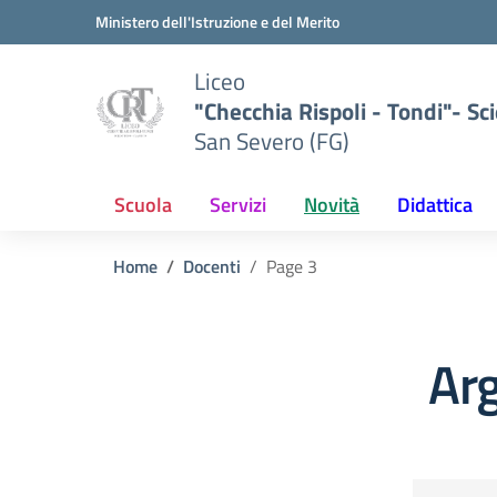
Vai ai contenuti
Vai al menu di navigazione
Vai al footer
Ministero dell'Istruzione e del Merito
Liceo
"Checchia Rispoli - Tondi"- Sci
San Severo (FG)
Scuola
Servizi
Novità
Didattica
Home
Docenti
Page 3
Ar