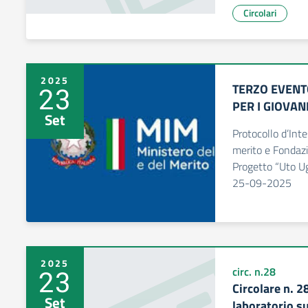
Circolari
2025
TERZO EVENT
23
PER I GIOVAN
Set
Protocollo d’Inte
merito e Fondaz
Progetto “Uto Ug
25-09-2025
2025
23
circ. n.28
Circolare n. 2
Set
laboratorio s