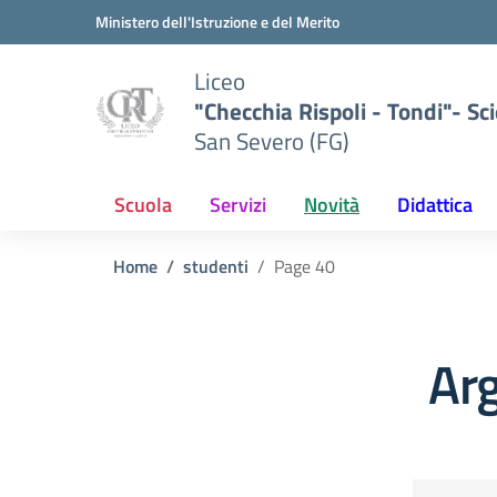
Vai ai contenuti
Vai al menu di navigazione
Vai al footer
Ministero dell'Istruzione e del Merito
Liceo
"Checchia Rispoli - Tondi"- Sci
San Severo (FG)
Scuola
Servizi
Novità
Didattica
Home
studenti
Page 40
Ar