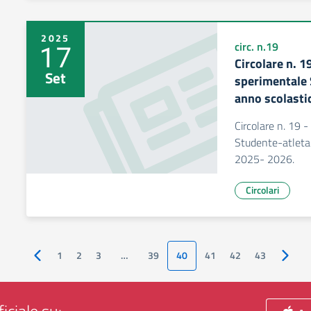
2025
17
circ. n.19
Circolare n. 1
Set
sperimentale S
anno scolasti
Circolare n. 19 
Studente-atleta d
2025- 2026.
Circolari
1
2
3
…
39
40
41
42
43
Pagina precedente
Pagina
iciale su: