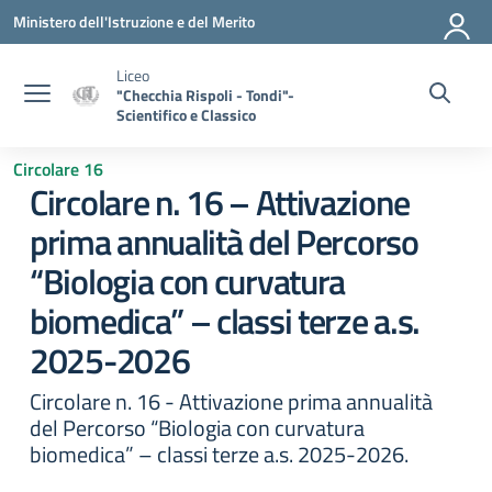
Vai ai contenuti
Vai al menu di navigazione
Vai al footer
Ministero dell'Istruzione e del Merito
Liceo
"Checchia Rispoli - Tondi"-
Scientifico e Classico
Circolare 16
Circolare n. 16 – Attivazione
prima annualità del Percorso
“Biologia con curvatura
biomedica” – classi terze a.s.
2025-2026
Circolare n. 16 - Attivazione prima annualità
del Percorso “Biologia con curvatura
biomedica” – classi terze a.s. 2025-2026.