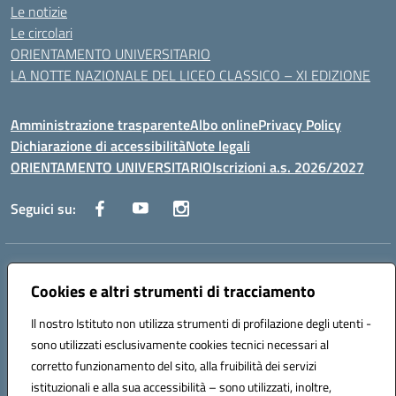
Le notizie
Le circolari
ORIENTAMENTO UNIVERSITARIO
LA NOTTE NAZIONALE DEL LICEO CLASSICO – XI EDIZIONE
Amministrazione trasparente
Albo online
Privacy Policy
Dichiarazione di accessibilità
Note legali
ORIENTAMENTO UNIVERSITARIO
Iscrizioni a.s. 2026/2027
Seguici su:
Indirizzo:
Via Marconi San Severo (FG)
Centralino:
Cookies e altri strumenti di tracciamento
0882 331218
Email:
fgps210002@istruzione.it
Posta elettronica certificata (PEC):
fgps210002@pec.istruzione.it
Il nostro Istituto non utilizza strumenti di profilazione degli utenti -
Codice fiscale: 93071630714
sono utilizzati esclusivamente cookies tecnici necessari al
Codice meccanografico:
FGPS210002
corretto funzionamento del sito, alla fruibilità dei servizi
Codice unico di fatturazione (CUF): UF7W9K
istituzionali e alla sua accessibilità – sono utilizzati, inoltre,