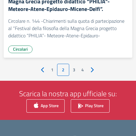
Magna Grecia progetto didattico “PHILIA”-
Meteore-Atene-Epidauro-Micene-Delfi”.
Circolare n. 144 -Chiarimenti sulla quota di partecipazione
al “Festival della filosofia della Magna Grecia progetto
didattico “PHILIA”- Meteore-Atene-Epidauro-
Circolari
1
2
3
4
Pagina precedente
Pagina successiva
Scarica la nostra app ufficiale su:
App Store
Play Store