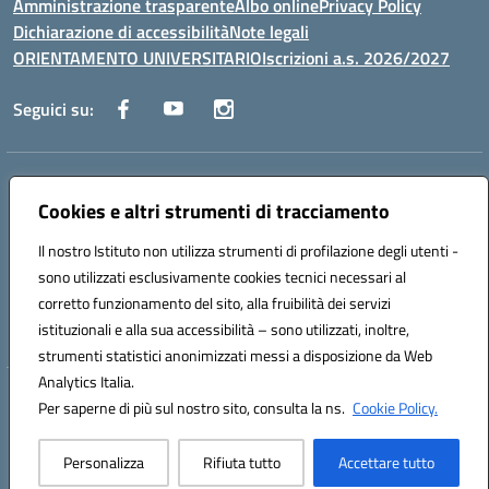
Amministrazione trasparente
Albo online
Privacy Policy
Dichiarazione di accessibilità
Note legali
ORIENTAMENTO UNIVERSITARIO
Iscrizioni a.s. 2026/2027
Seguici su:
Indirizzo:
Via Marconi San Severo (FG)
Centralino:
Cookies e altri strumenti di tracciamento
0882 331218
Email:
fgps210002@istruzione.it
Posta elettronica certificata (PEC):
fgps210002@pec.istruzione.it
Il nostro Istituto non utilizza strumenti di profilazione degli utenti -
Codice fiscale: 93071630714
sono utilizzati esclusivamente cookies tecnici necessari al
Codice meccanografico:
FGPS210002
corretto funzionamento del sito, alla fruibilità dei servizi
Codice unico di fatturazione (CUF): UF7W9K
istituzionali e alla sua accessibilità – sono utilizzati, inoltre,
strumenti statistici anonimizzati messi a disposizione da Web
Analytics Italia.
Hosting & Powered by 3D Solution S.r.l.
Per saperne di più sul nostro sito, consulta la ns.
Cookie Policy.
Concept & Design by Designers Italia
Personalizza
Rifiuta tutto
Accettare tutto