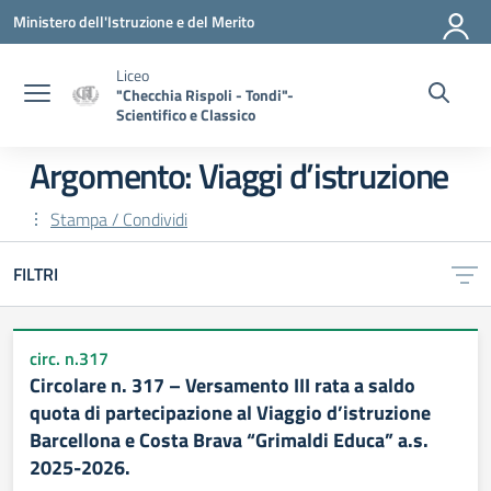
Vai ai contenuti
Vai al menu di navigazione
Vai al footer
Ministero dell'Istruzione e del Merito
Liceo
"Checchia Rispoli - Tondi"-
Scientifico e Classico
Argomento: Viaggi d’istruzione
Stampa / Condividi
FILTRI
circ. n.317
Circolare n. 317 – Versamento III rata a saldo
quota di partecipazione al Viaggio d’istruzione
Barcellona e Costa Brava “Grimaldi Educa” a.s.
2025-2026.