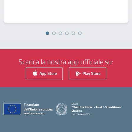
Scarica la nostra app ufficiale su:
App Store
Play Store
Liceo
"Checchia Rispoli - Tondi"- Scientifico e
Classico
San Severo (FG)
— Visita la pagina iniziale della scuola