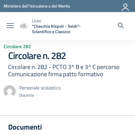
Vai ai contenuti
Vai al menu di navigazione
Vai al footer
Ministero dell'Istruzione e del Merito
Liceo
"Checchia Rispoli - Tondi"-
Scientifico e Classico
Circolare 282
Circolare n. 282
Circolare n. 282 - PCTO 3^ B e 3^ C percorso
Comunicazione firma patto formativo
Personale scolastico
Docente
Documenti