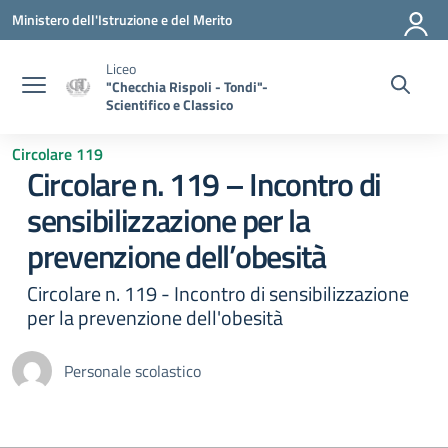
Vai ai contenuti
Vai al menu di navigazione
Vai al footer
Ministero dell'Istruzione e del Merito
Liceo
"Checchia Rispoli - Tondi"-
Scientifico e Classico
Circolare 119
Circolare n. 119 – Incontro di
sensibilizzazione per la
prevenzione dell’obesità
Circolare n. 119 - Incontro di sensibilizzazione
per la prevenzione dell'obesità
Personale scolastico