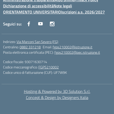
Dichiarazione di accessibilità
Note legali
ORIENTAMENTO UNIVERSITARIO
Iscrizioni a.s. 2026/2027
Seguici su:
Indirizzo:
Via Marconi San Severo (FG)
Centralino:
0882 331218
Email:
fgps210002@istruzione.it
Posta elettronica certificata (PEC):
fgps210002@pec.istruzione.it
Codice fiscale: 93071630714
Codice meccanografico:
FGPS210002
Codice unico di fatturazione (CUF): UF7W9K
Hosting & Powered by 3D Solution S.r.l.
Concept & Design by Designers Italia