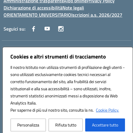
Amministrazione trasparente
Albo online
Privacy Policy
Dichiarazione di accessibilità
Note legali
ORIENTAMENTO UNIVERSITARIO
Iscrizioni a.s. 2026/2027
Seguici su:
Indirizzo:
Via Marconi San Severo (FG)
Centralino:
Cookies e altri strumenti di tracciamento
0882 331218
Email:
fgps210002@istruzione.it
Posta elettronica certificata (PEC):
fgps210002@pec.istruzione.it
Il nostro Istituto non utilizza strumenti di profilazione degli utenti -
Codice fiscale: 93071630714
sono utilizzati esclusivamente cookies tecnici necessari al
Codice meccanografico:
FGPS210002
corretto funzionamento del sito, alla fruibilità dei servizi
Codice unico di fatturazione (CUF): UF7W9K
istituzionali e alla sua accessibilità – sono utilizzati, inoltre,
strumenti statistici anonimizzati messi a disposizione da Web
Analytics Italia.
Hosting & Powered by 3D Solution S.r.l.
Per saperne di più sul nostro sito, consulta la ns.
Cookie Policy.
Concept & Design by Designers Italia
Personalizza
Rifiuta tutto
Accettare tutto