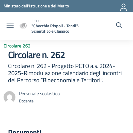
Vai ai contenuti
Vai al menu di navigazione
Vai al footer
Ministero dell'Istruzione e del Merito
Liceo
"Checchia Rispoli - Tondi"-
Scientifico e Classico
Circolare 262
Circolare n. 262
Circolare n. 262 - Progetto PCTO a.s. 2024-
2025-Rimodulazione calendario degli incontri
del Percorso “Bioeconomia e Territori”.
Personale scolastico
Docente
Documenti