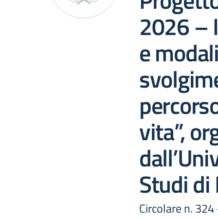
Progetto
2026 – I
e modali
svolgime
percorso
vita”, o
dall’Univ
Studi di
Circolare n. 324