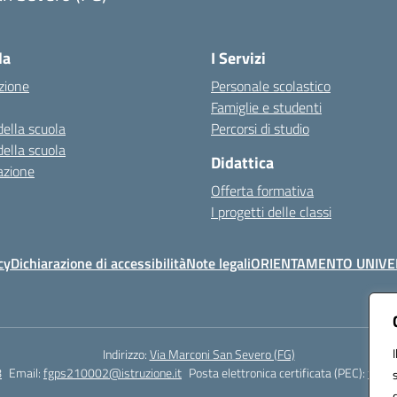
Visita la pagina iniziale della scuola
la
I Servizi
zione
Personale scolastico
Famiglie e studenti
della scuola
Percorsi di studio
della scuola
Didattica
azione
Offerta formativa
I progetti delle classi
cy
Dichiarazione di accessibilità
Note legali
ORIENTAMENTO UNIVE
Indirizzo:
Via Marconi San Severo (FG)
8
Email:
fgps210002@istruzione.it
Posta elettronica certificata (PEC):
fgps2