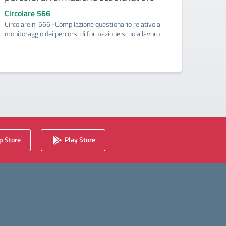
Circolare 566
Circo
Circolare n. 566 -Compilazione questionario relativo al
Circol
monitoraggio dei percorsi di formazione scuola lavoro
sc per
 Store
Play Store