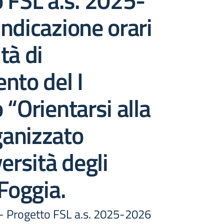
 FSL a.s. 2025-
ndicazione orari
tà di
nto del I
 “Orientarsi alla
rganizzato
ersità degli
 Foggia.
 - Progetto FSL a.s. 2025-2026