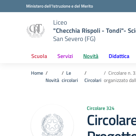
Vai ai contenuti
Vai al menu di navigazione
Vai al footer
Ministero dell'Istruzione e del Merito
Liceo
"Checchia Rispoli - Tondi"- Sci
San Severo (FG)
Scuola
Servizi
Novità
Didattica
Home
Le
Circolare n. 
Novità
circolari
Circolari
organizzato dall
Circolare 324
Circolar