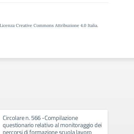
o Licenza Creative Commons Attribuzione 4.0 Italia.
Circolare n. 566 -Compilazione
Circ
questionario relativo al monitoraggio dei
Cons
percorsi di formazione scuola lavoro
inte