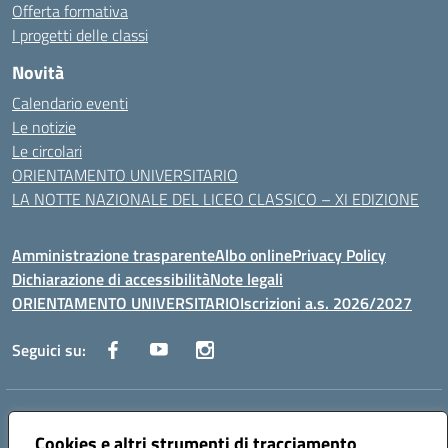
Offerta formativa
I progetti delle classi
Novità
Calendario eventi
Le notizie
Le circolari
ORIENTAMENTO UNIVERSITARIO
LA NOTTE NAZIONALE DEL LICEO CLASSICO – XI EDIZIONE
Amministrazione trasparente
Albo online
Privacy Policy
Dichiarazione di accessibilità
Note legali
ORIENTAMENTO UNIVERSITARIO
Iscrizioni a.s. 2026/2027
Seguici su:
Indirizzo:
Via Marconi San Severo (FG)
Centralino:
Cookies e altri strumenti di tracciamento
0882 331218
Email:
fgps210002@istruzione.it