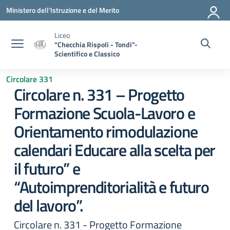
Vai ai contenuti
Vai al menu di navigazione
Vai al footer
Ministero dell'Istruzione e del Merito
Liceo
"Checchia Rispoli - Tondi"-
Scientifico e Classico
Circolare 331
Circolare n. 331 – Progetto
Formazione Scuola-Lavoro e
Orientamento rimodulazione
calendari Educare alla scelta per
il futuro” e
“Autoimprenditorialità e futuro
del lavoro”.
Circolare n. 331 - Progetto Formazione