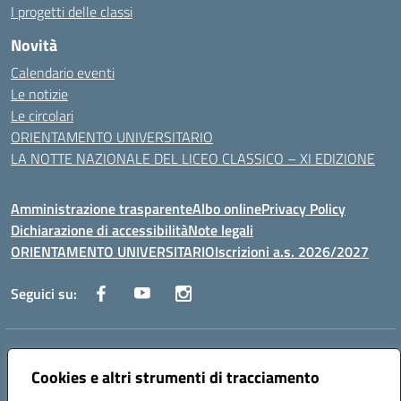
I progetti delle classi
Novità
Calendario eventi
Le notizie
Le circolari
ORIENTAMENTO UNIVERSITARIO
LA NOTTE NAZIONALE DEL LICEO CLASSICO – XI EDIZIONE
Amministrazione trasparente
Albo online
Privacy Policy
Dichiarazione di accessibilità
Note legali
ORIENTAMENTO UNIVERSITARIO
Iscrizioni a.s. 2026/2027
Seguici su:
Indirizzo:
Via Marconi San Severo (FG)
Centralino:
Cookies e altri strumenti di tracciamento
0882 331218
Email:
fgps210002@istruzione.it
Posta elettronica certificata (PEC):
fgps210002@pec.istruzione.it