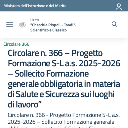
Vai ai contenuti
Vai al menu di navigazione
Vai al footer
Ministero dell'Istruzione e del Merito
Liceo
"Checchia Rispoli - Tondi"-
Scientifico e Classico
Circolare 366
Circolare n. 366 – Progetto
Formazione S-L a.s. 2025-2026
– Sollecito Formazione
generale obbligatoria in materia
di Salute e Sicurezza sui luoghi
di lavoro”
Circolare n. 366 - Progetto Formazione S-L a.s.
2025-2026 – Sollecito Formazione generale