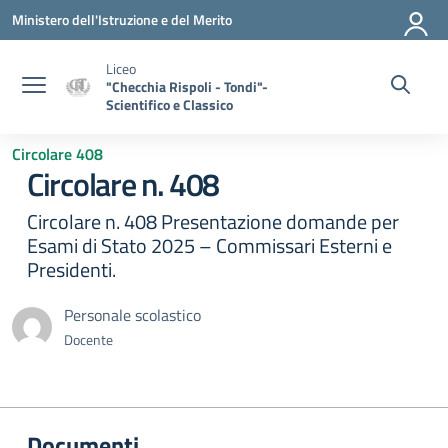
Vai ai contenuti
Vai al menu di navigazione
Vai al footer
Ministero dell'Istruzione e del Merito
Liceo
"Checchia Rispoli - Tondi"-
Scientifico e Classico
Circolare 408
Circolare n. 408
Circolare n. 408 Presentazione domande per
Esami di Stato 2025 – Commissari Esterni e
Presidenti.
Personale scolastico
Docente
Documenti