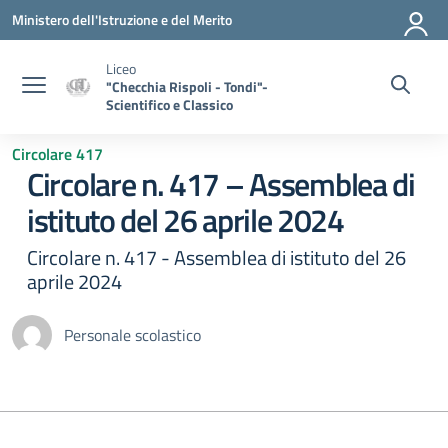
Vai ai contenuti
Vai al menu di navigazione
Vai al footer
Ministero dell'Istruzione e del Merito
Liceo
"Checchia Rispoli - Tondi"-
Scientifico e Classico
Circolare 417
Circolare n. 417 – Assemblea di
istituto del 26 aprile 2024
Circolare n. 417 - Assemblea di istituto del 26
aprile 2024
Personale scolastico