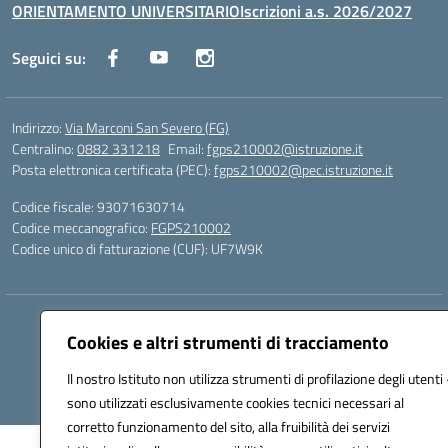
ORIENTAMENTO UNIVERSITARIO
Iscrizioni a.s. 2026/2027
Seguici su:
Indirizzo:
Via Marconi San Severo (FG)
Centralino:
0882 331218
Email:
fgps210002@istruzione.it
Posta elettronica certificata (PEC):
fgps210002@pec.istruzione.it
Codice fiscale: 93071630714
Codice meccanografico:
FGPS210002
Codice unico di fatturazione (CUF): UF7W9K
Hosting & Powered by 3D Solution S.r.l.
Cookies e altri strumenti di tracciamento
Concept & Design by Designers Italia
Il nostro Istituto non utilizza strumenti di profilazione degli utenti 
sono utilizzati esclusivamente cookies tecnici necessari al
corretto funzionamento del sito, alla fruibilità dei servizi