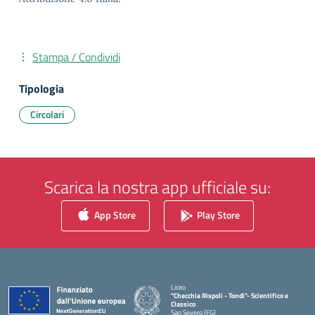
Stampa / Condividi
Tipologia
Circolari
Scarica la nostra app ufficiale su:
App Store
Play Store
Liceo
"Checchia Rispoli - Tondi"- Scientifico e
Classico
San Severo (FG)