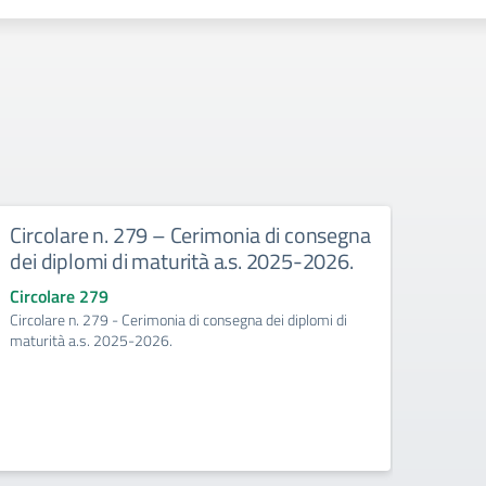
Circolare n. 279 – Cerimonia di consegna
GLI
dei diplomi di maturità a.s. 2025-2026.
LICE
ROT
Circolare 279
PIA
Circolare n. 279 - Cerimonia di consegna dei diplomi di
maturità a.s. 2025-2026.
Sabato
premia
il mass