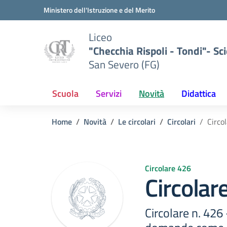
Vai ai contenuti
Vai al menu di navigazione
Vai al footer
Ministero dell'Istruzione e del Merito
Liceo
"Checchia Rispoli - Tondi"- Sci
San Severo (FG)
Scuola
Servizi
Novità
Didattica
Home
Novità
Le circolari
Circolari
Circo
Circolare 426
Circolar
Circolare n. 426