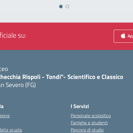
iciale su:
App
ceo
hecchia Rispoli - Tondi"- Scientifico e Classico
n Severo (FG)
Visita la pagina iniziale della scuola
la
I Servizi
zione
Personale scolastico
Famiglie e studenti
della scuola
Percorsi di studio