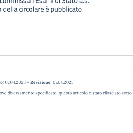
mmissari Esami di Stato a.s.
 della circolare è pubblicato
o:
07.04.2025
-
Revisione:
07.04.2025
ove diversamente specificato, questo articolo è stato rilasciato sott