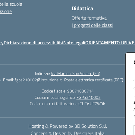
della scuola
Didattica
azione
Offerta formativa
I progetti delle classi
cy
Dichiarazione di accessibilità
Note legali
ORIENTAMENTO UNIVE
Indirizzo:
Via Marconi San Severo (FG)
8
Email:
fgps210002@istruzione.it
Posta elettronica certificata (PEC):
fgps2
Codice fiscale: 93071630714
Codice meccanografico:
FGPS210002
Codice unico di fatturazione (CUF): UF7W9K
Hosting & Powered by 3D Solution S.r.l.
Concept & Design by Designers Italia