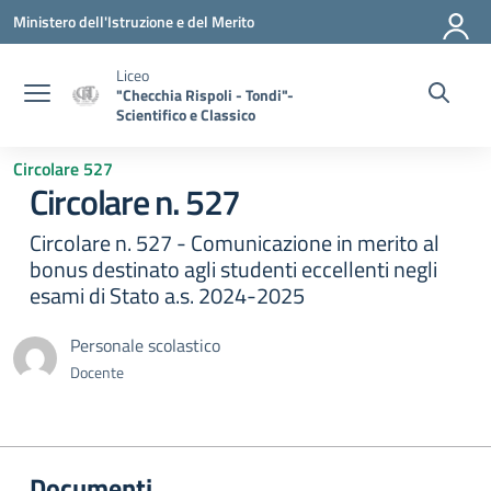
Vai ai contenuti
Vai al menu di navigazione
Vai al footer
Ministero dell'Istruzione e del Merito
Liceo
"Checchia Rispoli - Tondi"-
Scientifico e Classico
Circolare 527
Circolare n. 527
Circolare n. 527 - Comunicazione in merito al
bonus destinato agli studenti eccellenti negli
esami di Stato a.s. 2024-2025
Personale scolastico
Docente
Documenti