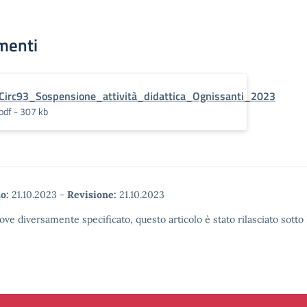
menti
Circ93_Sospensione_attività_didattica_Ognissanti_2023
pdf - 307 kb
o:
21.10.2023
-
Revisione:
21.10.2023
ove diversamente specificato, questo articolo è stato rilasciato sott