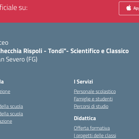
iciale su:
App
ceo
hecchia Rispoli - Tondi"- Scientifico e Classico
n Severo (FG)
Visita la pagina iniziale della scuola
la
I Servizi
zione
Personale scolastico
Famiglie e studenti
della scuola
Percorsi di studio
della scuola
Didattica
azione
Offerta formativa
I progetti delle classi