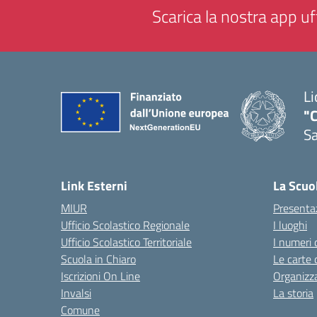
Scarica la nostra app uff
Li
"C
Sa
— 
Link Esterni
La Scuo
MIUR
Presenta
Ufficio Scolastico Regionale
I luoghi
Ufficio Scolastico Territoriale
I numeri 
Scuola in Chiaro
Le carte 
Iscrizioni On Line
Organizz
Invalsi
La storia
Comune