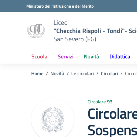
Vai ai contenuti
Vai al menu di navigazione
Vai al footer
Ministero dell'Istruzione e del Merito
Liceo
"Checchia Rispoli - Tondi"- Sci
San Severo (FG)
Scuola
Servizi
Novità
Didattica
Home
Novità
Le circolari
Circolari
Circo
Circolare 93
Circolar
Sospensi