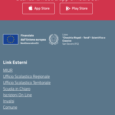
App Store
Play Store
Liceo
"Checchia Rispoli - Tondi"- Scientifico e
Classico
San Severo (FG)
— Visita la pagina iniziale della scuola
Link Esterni
MIUR
Ufficio Scolastico Regionale
Ufficio Scolastico Territoriale
Scuola in Chiaro
Iscrizioni On Line
Invalsi
Comune