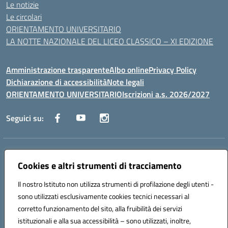
Le notizie
Le circolari
ORIENTAMENTO UNIVERSITARIO
LA NOTTE NAZIONALE DEL LICEO CLASSICO – XI EDIZIONE
Amministrazione trasparente
Albo online
Privacy Policy
Dichiarazione di accessibilità
Note legali
ORIENTAMENTO UNIVERSITARIO
Iscrizioni a.s. 2026/2027
Seguici su:
Indirizzo:
Via Marconi San Severo (FG)
Centralino:
Cookies e altri strumenti di tracciamento
0882 331218
Email:
fgps210002@istruzione.it
Posta elettronica certificata (PEC):
fgps210002@pec.istruzione.it
Il nostro Istituto non utilizza strumenti di profilazione degli utenti -
Codice fiscale: 93071630714
sono utilizzati esclusivamente cookies tecnici necessari al
Codice meccanografico:
FGPS210002
corretto funzionamento del sito, alla fruibilità dei servizi
Codice unico di fatturazione (CUF): UF7W9K
istituzionali e alla sua accessibilità – sono utilizzati, inoltre,