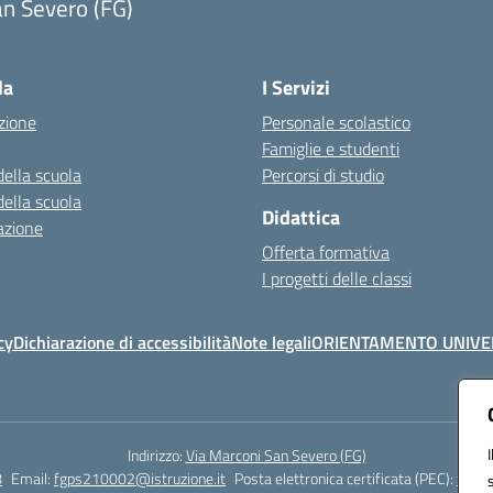
n Severo (FG)
Visita la pagina iniziale della scuola
la
I Servizi
zione
Personale scolastico
Famiglie e studenti
della scuola
Percorsi di studio
della scuola
Didattica
azione
Offerta formativa
I progetti delle classi
cy
Dichiarazione di accessibilità
Note legali
ORIENTAMENTO UNIVE
Indirizzo:
Via Marconi San Severo (FG)
8
Email:
fgps210002@istruzione.it
Posta elettronica certificata (PEC):
fgps2