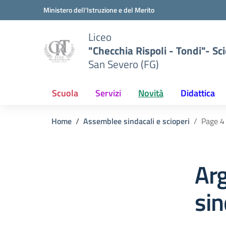
Vai ai contenuti
Vai al menu di navigazione
Vai al footer
Ministero dell'Istruzione e del Merito
Liceo
"Checchia Rispoli - Tondi"- Sci
San Severo (FG)
Scuola
Servizi
Novità
Didattica
Home
Assemblee sindacali e scioperi
Page 4
Ar
sin