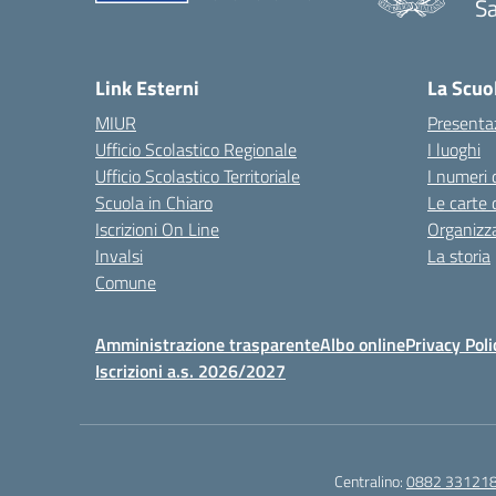
Sa
— 
Link Esterni
La Scuo
MIUR
Presenta
Ufficio Scolastico Regionale
I luoghi
Ufficio Scolastico Territoriale
I numeri 
Scuola in Chiaro
Le carte 
Iscrizioni On Line
Organizz
Invalsi
La storia
Comune
Amministrazione trasparente
Albo online
Privacy Poli
Iscrizioni a.s. 2026/2027
Centralino:
0882 33121