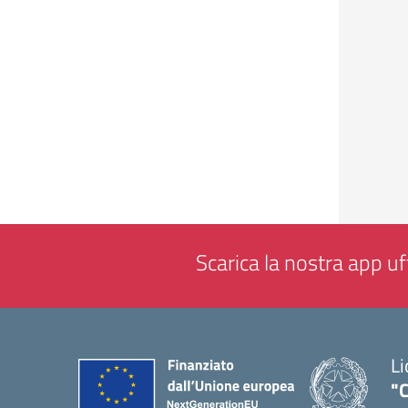
Scarica la nostra app uff
Li
"C