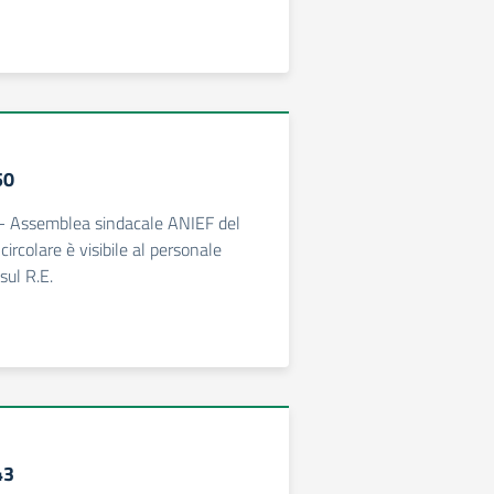
50
 - Assemblea sindacale ANIEF del
ircolare è visibile al personale
sul R.E.
43