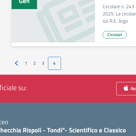
Gen
Circolare n. 243
2025. La circolare
sul R.E. Argo
Circolari
1
2
3
4
Pagina precedente
iciale su:
App
ceo
hecchia Rispoli - Tondi"- Scientifico e Classico