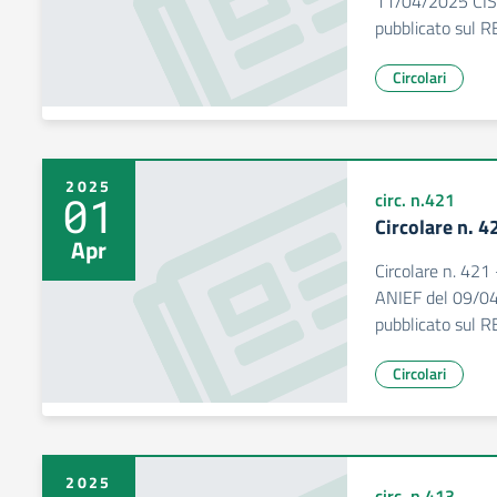
11/04/2025 CISL.
pubblicato sul R
Circolari
2025
01
circ. n.421
Circolare n. 4
Apr
Circolare n. 421
ANIEF del 09/04/
pubblicato sul RE,
Circolari
2025
circ. n.413