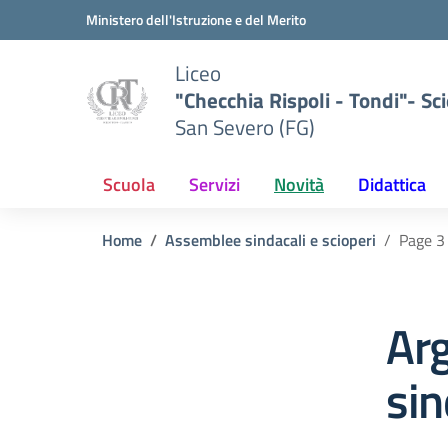
Vai ai contenuti
Vai al menu di navigazione
Vai al footer
Ministero dell'Istruzione e del Merito
Liceo
"Checchia Rispoli - Tondi"- Sci
San Severo (FG)
Scuola
Servizi
Novità
Didattica
Home
Assemblee sindacali e scioperi
Page 3
Ar
sin