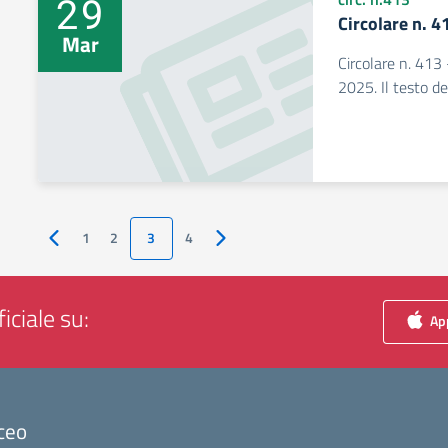
29
Circolare n. 4
Mar
Circolare n. 413 
2025. Il testo de
1
2
3
4
Pagina precedente
Pagina successiva
iciale su:
App
ceo