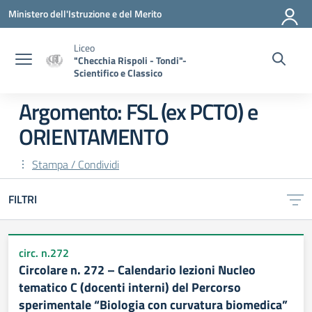
Vai ai contenuti
Vai al menu di navigazione
Vai al footer
Ministero dell'Istruzione e del Merito
Liceo
"Checchia Rispoli - Tondi"-
Scientifico e Classico
Argomento: FSL (ex PCTO) e
ORIENTAMENTO
Stampa / Condividi
FILTRI
circ. n.272
Circolare n. 272 – Calendario lezioni Nucleo
tematico C (docenti interni) del Percorso
sperimentale “Biologia con curvatura biomedica”