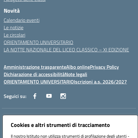
Novità
Calendario eventi
Le notizie
Le circolari
ORIENTAMENTO UNIVERSITARIO
LA NOTTE NAZIONALE DEL LICEO CLASSICO – XI EDIZIONE
Amministrazione trasparente
Albo online
Privacy Policy
Dichiarazione di accessibilità
Note legali
ORIENTAMENTO UNIVERSITARIO
Iscrizioni a.s. 2026/2027
Seguici su:
Indirizzo:
Via Marconi San Severo (FG)
Centralino:
Cookies e altri strumenti di tracciamento
0882 331218
Email:
fgps210002@istruzione.it
Posta elettronica certificata (PEC):
fgps210002@pec.istruzione.it
Il nostro Istituto non utilizza strumenti di profilazione degli utenti -