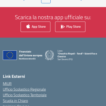
Pagina precedente
Pagina successiv
Scarica la nostra app ufficiale su:
App Store
Play Store
Liceo
"Checchia Rispoli - Tondi"- Scientifico e
Classico
San Severo (FG)
— Visita la pagina iniziale della scuola
Link Esterni
MIUR
Ufficio Scolastico Regionale
Ufficio Scolastico Territoriale
Scuola in Chiaro