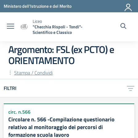
Vai ai contenuti
Vai al menu di navigazione
Vai al footer
Ministero dell'Istruzione e del Merito
Liceo
"Checchia Rispoli - Tondi"-
Scientifico e Classico
Argomento: FSL (ex PCTO) e
ORIENTAMENTO
Stampa / Condividi
FILTRI
circ. n.566
Circolare n. 566 -Compilazione questionario
relativo al monitoraggio dei percorsi di
formazione scuola lavoro