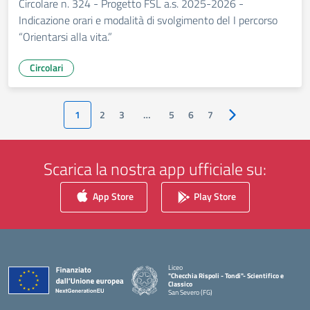
Circolare n. 324 - Progetto FSL a.s. 2025-2026 -
Indicazione orari e modalità di svolgimento del I percorso
“Orientarsi alla vita.”
Circolari
1
2
3
…
5
6
7
Pagina successiva
Scarica la nostra app ufficiale su:
App Store
Play Store
Liceo
"Checchia Rispoli - Tondi"- Scientifico e
Classico
San Severo (FG)
— Visita la pagina iniziale della scuola