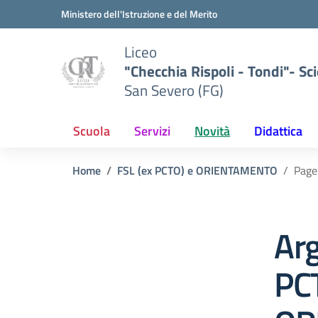
Vai ai contenuti
Vai al menu di navigazione
Vai al footer
Ministero dell'Istruzione e del Merito
Liceo
"Checchia Rispoli - Tondi"- Sci
San Severo (FG)
Scuola
Servizi
Novità
Didattica
Home
FSL (ex PCTO) e ORIENTAMENTO
Page
Arg
PC