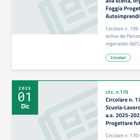
alla scelta, or
Foggia Proget
Autoimprendito
Circolare n. 199 
online dei Percor
organizzati dall’
Circolari
2025
01
circ. n.170
Circolare n. 
Dic
Scuola-Lavoro
a.s. 2025-202
Progettare fu
Circolare n. 170