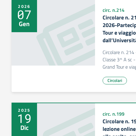
2026
07
circ. n.214
Circolare n. 
Gen
2026-Partecip
Tour e viaggio
dall’Universit
Circolare n. 21
Classe 3^ A sc -
Grand Tour e viag
Circolari
2025
19
circ. n.199
Circolare n. 1
Dic
lezione onlin