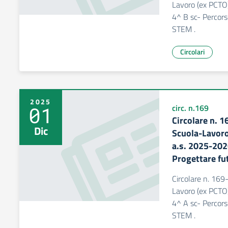
Lavoro (ex PCTO
4^ B sc- Percor
STEM .
Circolari
2025
01
circ. n.169
Circolare n. 
Dic
Scuola-Lavoro
a.s. 2025-202
Progettare fu
Circolare n. 169
Lavoro (ex PCTO
4^ A sc- Percor
STEM .