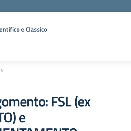
entifico e Classico
 5
omento: FSL (ex
TO) e