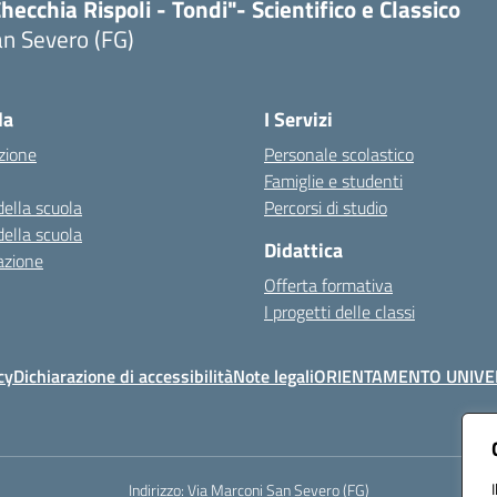
hecchia Rispoli - Tondi"- Scientifico e Classico
n Severo (FG)
Visita la pagina iniziale della scuola
la
I Servizi
zione
Personale scolastico
Famiglie e studenti
della scuola
Percorsi di studio
della scuola
Didattica
azione
Offerta formativa
I progetti delle classi
cy
Dichiarazione di accessibilità
Note legali
ORIENTAMENTO UNIVE
Indirizzo:
Via Marconi San Severo (FG)