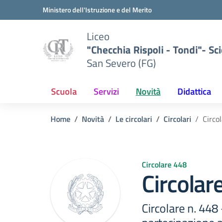
Vai ai contenuti
Vai al menu di navigazione
Vai al footer
Ministero dell'Istruzione e del Merito
Liceo
"Checchia Rispoli - Tondi"- Sci
San Severo (FG)
Scuola
Servizi
Novità
Didattica
Home
Novità
Le circolari
Circolari
Circo
Circolare 448
Circolar
Circolare n. 448