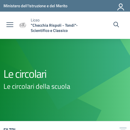
Vai ai contenuti
Vai al menu di navigazione
Vai al footer
Ministero dell'Istruzione e del Merito
Liceo
"Checchia Rispoli - Tondi"-
Scientifico e Classico
Le circolari
Le circolari della scuola
FILTRI