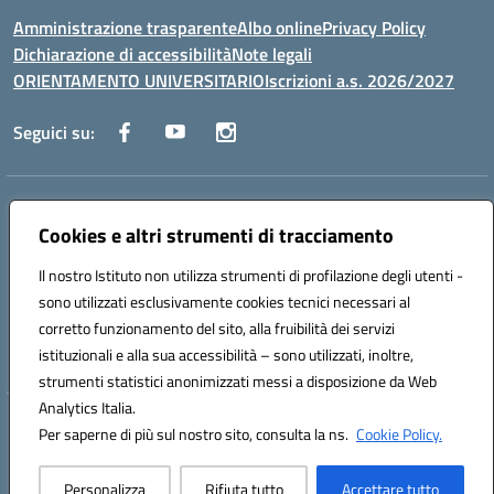
Amministrazione trasparente
Albo online
Privacy Policy
Dichiarazione di accessibilità
Note legali
ORIENTAMENTO UNIVERSITARIO
Iscrizioni a.s. 2026/2027
Seguici su:
Indirizzo:
Via Marconi San Severo (FG)
Centralino:
Cookies e altri strumenti di tracciamento
0882 331218
Email:
fgps210002@istruzione.it
Posta elettronica certificata (PEC):
fgps210002@pec.istruzione.it
Il nostro Istituto non utilizza strumenti di profilazione degli utenti -
Codice fiscale: 93071630714
sono utilizzati esclusivamente cookies tecnici necessari al
Codice meccanografico:
FGPS210002
corretto funzionamento del sito, alla fruibilità dei servizi
Codice unico di fatturazione (CUF): UF7W9K
istituzionali e alla sua accessibilità – sono utilizzati, inoltre,
strumenti statistici anonimizzati messi a disposizione da Web
Analytics Italia.
Hosting & Powered by 3D Solution S.r.l.
Per saperne di più sul nostro sito, consulta la ns.
Cookie Policy.
Concept & Design by Designers Italia
Personalizza
Rifiuta tutto
Accettare tutto