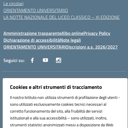
Le circolari
ORIENTAMENTO UNIVERSITARIO
LA NOTTE NAZIONALE DEL LICEO CLASSICO – XI EDIZIONE
Amministrazione trasparente
Albo online
Privacy Policy
Dichiarazione di accessibilità
Note legali
ORIENTAMENTO UNIVERSITARIO
Iscrizioni a.s. 2026/2027
Seguici su:
Indirizzo:
Via Marconi San Severo (FG)
Centralino:
Cookies e altri strumenti di tracciamento
0882 331218
Email:
fgps210002@istruzione.it
Posta elettronica certificata (PEC):
fgps210002@pec.istruzione.it
Il nostro Istituto non utilizza strumenti di profilazione degli utenti -
Codice fiscale: 93071630714
sono utilizzati esclusivamente cookies tecnici necessari al
Codice meccanografico:
FGPS210002
corretto funzionamento del sito, alla fruibilità dei servizi
Codice unico di fatturazione (CUF): UF7W9K
istituzionali e alla sua accessibilità – sono utilizzati, inoltre,
strumenti statistici anonimizzati messi a disposizione da Web