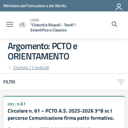
Vai ai contenuti
Vai al menu di navigazione
Vai al footer
Ministero dell'Istruzione e del Merito
Liceo
"Checchia Rispoli - Tondi"-
Scientifico e Classico
Argomento: PCTO e
ORIENTAMENTO
Stampa / Condividi
FILTRI
circ. n.61
Circolare n. 61 – PCTO A.S. 2025-2026 3^B sc I
percorso Comunicazione firma patto formativo.