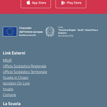
App Store
Play Store
Liceo
"Checchia Rispoli - Tondi"- Scientifico e
Classico
San Severo (FG)
— Visita la pagina iniziale della scuola
Link Esterni
MIUR
Ufficio Scolastico Regionale
Ufficio Scolastico Territoriale
Scuola in Chiaro
Iscrizioni On Line
Invalsi
Comune
La Scuola