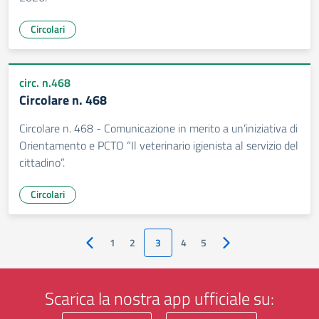
Circolari
circ. n.468
Circolare n. 468
Circolare n. 468 - Comunicazione in merito a un’iniziativa di
Orientamento e PCTO “Il veterinario igienista al servizio del
cittadino”.
Circolari
1
2
3
4
5
Pagina precedente
Pagina successiva
Scarica la nostra app ufficiale su: