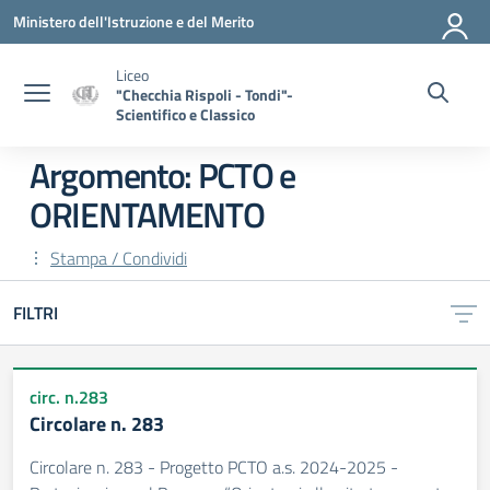
Vai ai contenuti
Vai al menu di navigazione
Vai al footer
Ministero dell'Istruzione e del Merito
Liceo
"Checchia Rispoli - Tondi"-
Scientifico e Classico
Argomento: PCTO e
ORIENTAMENTO
Stampa / Condividi
FILTRI
circ. n.283
Circolare n. 283
Circolare n. 283 - Progetto PCTO a.s. 2024-2025 -